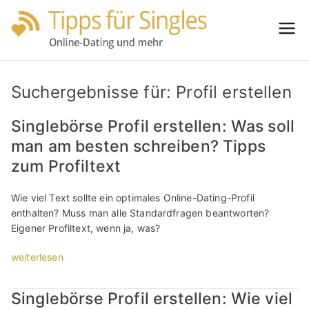
Zum
Inhalt
Tipps
Partnersuche
springen
leicht gemacht
für
Suchergebnisse für:
Profil erstellen
Single
Singlebörse Profil erstellen: Was soll
man am besten schreiben? Tipps
s
zum Profiltext
Wie viel Text sollte ein optimales Online-Dating-Profil
enthalten? Muss man alle Standardfragen beantworten?
Eigener Profiltext, wenn ja, was?
„
weiterlesen
S
i
Singlebörse Profil erstellen: Wie viel
n