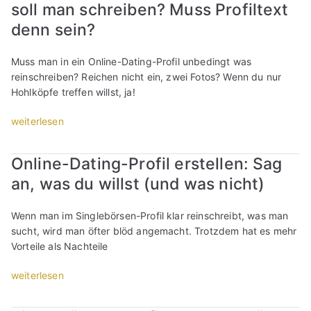
soll man schreiben? Muss Profiltext
g
l
denn sein?
e
b
Muss man in ein Online-Dating-Profil unbedingt was
ö
reinschreiben? Reichen nicht ein, zwei Fotos? Wenn du nur
r
Hohlköpfe treffen willst, ja!
s
e
„
weiterlesen
P
S
r
i
Online-Dating-Profil erstellen: Sag
o
n
f
an, was du willst (und was nicht)
g
i
l
l
e
Wenn man im Singlebörsen-Profil klar reinschreibt, was man
e
b
sucht, wird man öfter blöd angemacht. Trotzdem hat es mehr
r
ö
Vorteile als Nachteile
s
r
t
s
„
weiterlesen
e
e
O
l
P
n