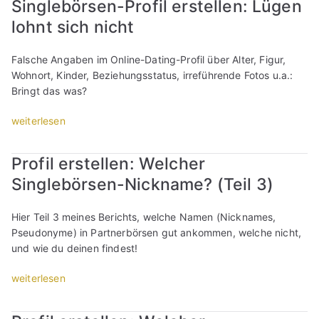
l
Singlebörsen-Profil erstellen: Lügen
r
l
e
lohnt sich nicht
o
i
n
f
n
:
i
e
Falsche Angaben im Online-Dating-Profil über Alter, Figur,
W
l
-
Wohnort, Kinder, Beziehungsstatus, irreführende Fotos u.a.:
a
e
D
Bringt das was?
s
r
a
s
s
t
„
weiterlesen
o
t
i
S
l
e
n
i
l
Profil erstellen: Welcher
l
g
n
m
l
Singlebörsen-Nickname? (Teil 3)
-
g
a
e
P
l
n
n
r
e
Hier Teil 3 meines Berichts, welche Namen (Nicknames,
a
:
o
b
Pseudonyme) in Partnerbörsen gut ankommen, welche nicht,
m
W
f
ö
und wie du deinen findest!
b
i
i
r
e
e
l
s
„
weiterlesen
s
v
e
e
P
t
i
r
n
r
e