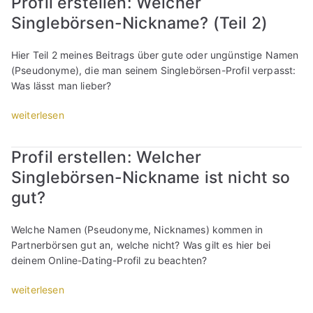
Profil erstellen: Welcher
e
s
-
o
n
l
t
Singlebörsen-Nickname? (Teil 2)
P
f
s
s
e
r
i
c
o
l
o
l
Hier Teil 2 meines Beitrags über gute oder ungünstige Namen
h
l
l
f
e
(Pseudonyme), die man seinem Singlebörsen-Profil verpasst:
r
l
e
i
r
Was lässt man lieber?
e
m
n
l
s
i
a
:
e
t
„
weiterlesen
b
n
S
r
e
P
e
s
a
s
l
r
n
Profil erstellen: Welcher
c
g
t
l
o
?
h
a
e
Singlebörsen-Nickname ist nicht so
e
f
T
r
n
l
n
i
gut?
i
e
,
l
:
l
p
i
w
e
W
e
p
Welche Namen (Pseudonyme, Nicknames) kommen in
b
a
n
e
r
s
Partnerbörsen gut an, welche nicht? Was gilt es hier bei
e
s
:
l
s
z
deinem Online-Dating-Profil zu beachten?
n
d
L
c
t
u
?
u
ü
h
e
m
„
weiterlesen
M
w
g
e
l
P
P
u
i
e
r