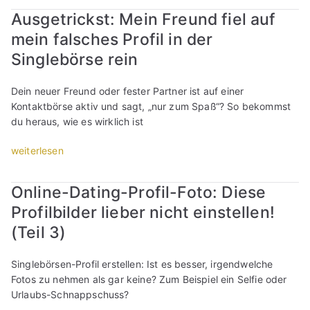
l
r
r
s
l
n
S
Ausgetrickst: Mein Freund fiel auf
e
o
o
s
l
l
i
n
mein falsches Profil in der
f
f
P
s
o
n
:
i
i
Singlebörse rein
r
t
h
g
W
l
l
o
(
n
l
e
t
e
f
u
t
Dein neuer Freund oder fester Partner ist auf einer
e
l
e
r
i
n
s
Kontaktbörse aktiv und sagt, „nur zum Spaß“? So bekommst
b
c
x
s
l
d
i
du heraus, wie es wirklich ist
ö
h
t
t
t
w
c
r
e
“
e
e
„
weiterlesen
a
h
s
r
l
x
A
s
n
e
S
l
t
u
n
i
n
i
Online-Dating-Profil-Foto: Diese
e
d
s
i
c
-
n
n
Profilbilder lieber nicht einstellen!
e
g
c
h
N
g
:
n
e
h
t
i
(Teil 3)
l
W
n
t
t
“
c
e
e
s
r
)
k
b
Singlebörsen-Profil erstellen: Ist es besser, irgendwelche
l
e
i
“
n
ö
Fotos zu nehmen als gar keine? Zum Beispiel ein Selfie oder
c
i
c
a
r
Urlaubs-Schnappschuss?
h
n
k
m
s