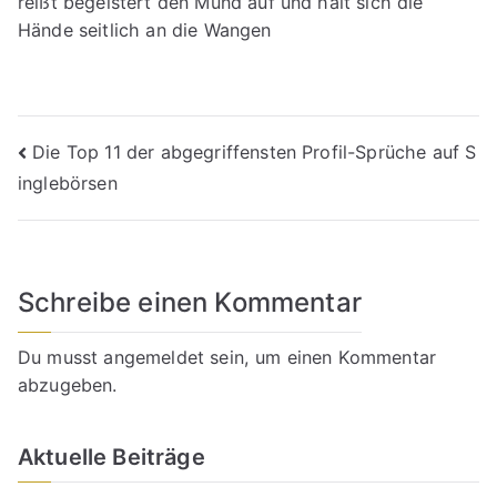
reißt begeistert den Mund auf und hält sich die
Hände seitlich an die Wangen
Beitragsnavigation
Die Top 11 der abgegriffensten Profil-Sprüche auf S
inglebörsen
Schreibe einen Kommentar
Du musst
angemeldet
sein, um einen Kommentar
abzugeben.
Aktuelle Beiträge