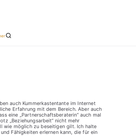
he leicht gemacht
s für Singles
her
eben auch Kummerkastentante im Internet
ufliche Erfahrung mit dem Bereich. Aber auch
ass eine „Partnerschaftsberaterin“ auch mal
trotz „Beziehungsarbeit“ nicht mehr
 wie möglich zu beseitigen gilt. Ich halte
nd Fähigkeiten erlernen kann, die für ein