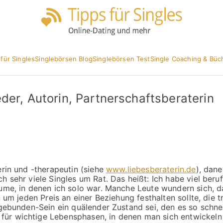
Partnersuc
Tipp
 für Singles
Singlebörsen Blog
Singlebörsen Test
Single Coaching & Büc
der, Autorin, Partnerschaftsberaterin
erin und -therapeutin (siehe
www.liebesberaterin.de
), dan
ch sehr viele Singles um Rat. Das heißt: Ich habe viel ber
äume, in denen ich solo war. Manche Leute wundern sich, d
n um jeden Preis an einer Beziehung festhalten sollte, die 
gebunden-Sein ein quälender Zustand sei, den es so schnell
r wichtige Lebensphasen, in denen man sich entwickeln u