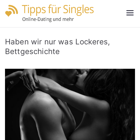
Zum
Inhalt
Tipps
Partnersuche
springen
leicht gemacht
für
Haben wir nur was Lockeres,
Single
Bettgeschichte
s