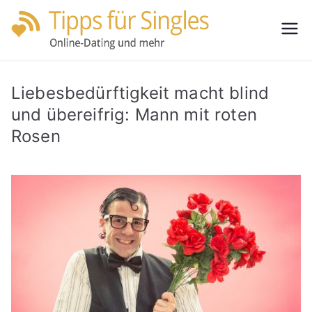
Zum
Inhalt
Tipps
Partnersuche
springen
leicht gemacht
für
Liebesbedürftigkeit macht blind
Single
und übereifrig: Mann mit roten
Rosen
s