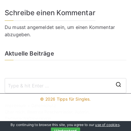
Schreibe einen Kommentar
Du musst
angemeldet
sein, um einen Kommentar
abzugeben.
Aktuelle Beiträge
S
e
© 2026
Tipps für Singles
.
a
Impressum + Datenschutz
r
Über mich, Beatrice Poschenrieder, Autorin,
c
Partnerschaftsberaterin
Hier werben!
h
By continuing to browse this site, you agree to our
use of cookies
.
I Understand