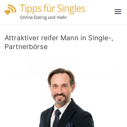
Zum
Inhalt
Tipps
Partnersuche
springen
leicht gemacht
für
Attraktiver reifer Mann in Single-,
Single
Partnerbörse
s