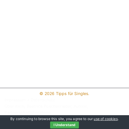
© 2026
Tipps für Singles
.
Impressum + Datenschutz
Über mich, Beatrice Poschenrieder, Autorin,
Partnerschaftsberaterin
Hier werben!
By continuing to browse this site, you agree to our
use of cookies
.
I Understand