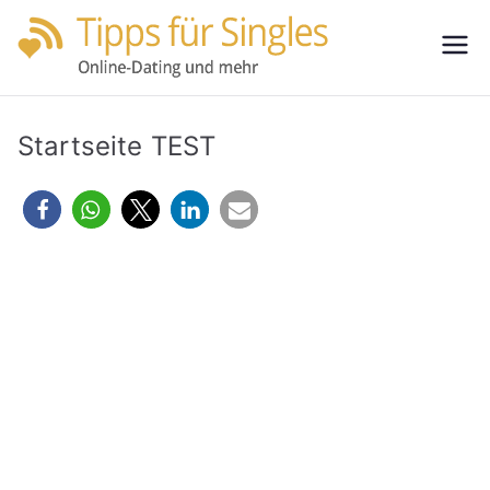
Zum
Inhalt
Tipps
Partnersuche
springen
leicht gemacht
für
Startseite TEST
Single
s