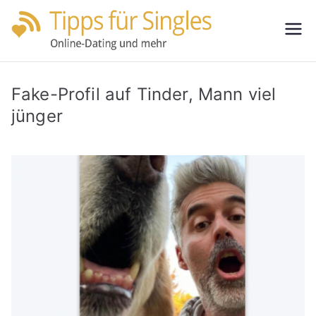
Zum
Inhalt
Tipps
Partnersuche
springen
leicht gemacht
für
Fake-Profil auf Tinder, Mann viel
Single
jünger
s