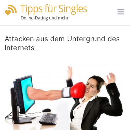
Zum
Inhalt
Tipps
Partnersuche
springen
leicht gemacht
für
Attacken aus dem Untergrund des
Single
Internets
s