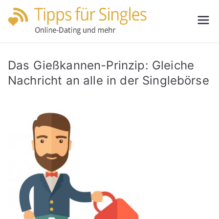
Zum
Inhalt
Tipps
Partnersuche
springen
leicht gemacht
für
Das Gießkannen-Prinzip: Gleiche
Single
Nachricht an alle in der Singlebörse
s