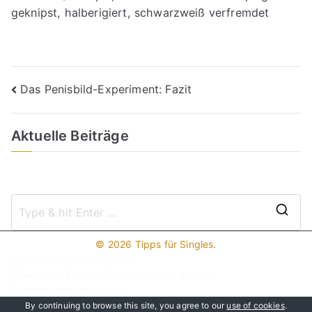
geknipst, halberigiert, schwarzweiß verfremdet
Beitragsnavigation
Das Penisbild-Experiment: Fazit
Aktuelle Beiträge
S
e
© 2026
Tipps für Singles
.
a
Impressum + Datenschutz
r
Über mich, Beatrice Poschenrieder, Autorin,
c
Partnerschaftsberaterin
Hier werben!
h
By continuing to browse this site, you agree to our
use of cookies
.