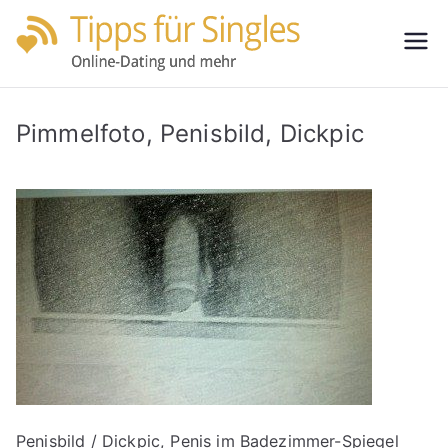
Zum
Inhalt
Tipps
Partnersuche
springen
leicht gemacht
für
Pimmelfoto, Penisbild, Dickpic
Single
s
Penisbild / Dickpic, Penis im Badezimmer-Spiegel