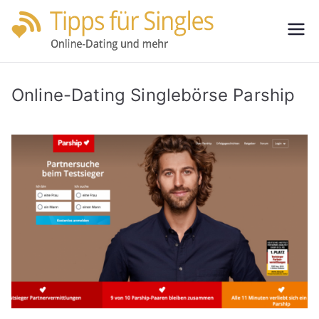
Zum
Inhalt
Tipps
Partnersuche
springen
leicht gemacht
für
Online-Dating Singlebörse Parship
Single
s