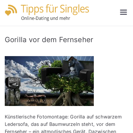
Zum
Inhalt
Tipps
Partnersuche
springen
leicht gemacht
für
Gorilla vor dem Fernseher
Single
s
Künstlerische Fotomontage: Gorilla auf schwarzem
Ledersofa, das auf Baumwurzeln steht, vor dem
Fernseher – ein altmodisches Gerät. Dazwischen