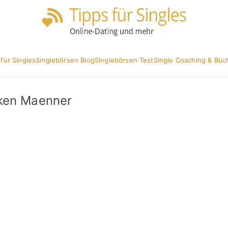
Partnersuc
Tipp
 für Singles
Singlebörsen Blog
Singlebörsen Test
Single Coaching & Büc
nken Maenner