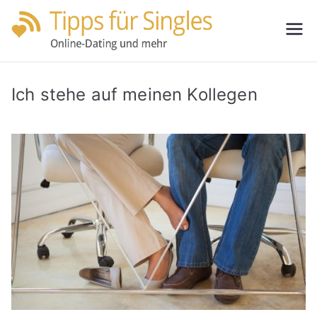
Zum
Inhalt
Tipps
Partnersuche
springen
leicht gemacht
für
Ich stehe auf meinen Kollegen
Single
s