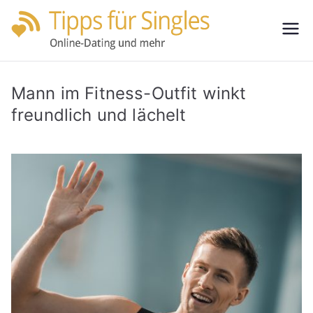
Zum
Inhalt
Tipps
Partnersuche
springen
leicht gemacht
für
Mann im Fitness-Outfit winkt
Single
freundlich und lächelt
s