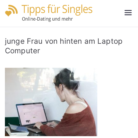
Zum
Inhalt
Tipps
Partnersuche
springen
leicht gemacht
für
junge Frau von hinten am Laptop
Single
Computer
s