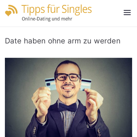
Zum
Inhalt
Tipps
Partnersuche
springen
leicht gemacht
für
Date haben ohne arm zu werden
Single
s