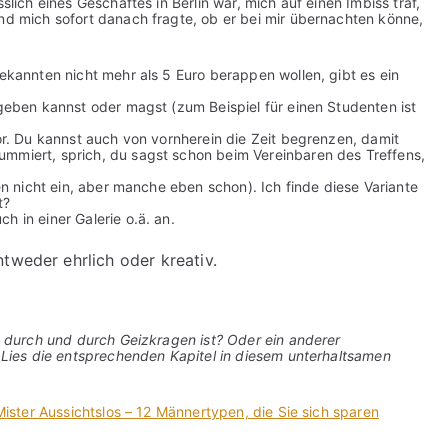
slich eines Geschäftes in Berlin war, mich auf einen Imbiss traf,
und mich sofort danach fragte, ob er bei mir übernachten könne,
bekannten nicht mehr als 5 Euro berappen wollen, gibt es ein
sgeben kannst oder magst (zum Beispiel für einen Studenten ist
vor. Du kannst auch von vornherein die Zeit begrenzen, damit
ummiert, sprich, du sagst schon beim Vereinbaren des Treffens,
uen nicht ein, aber manche eben schon). Ich finde diese Variante
t?
ch in einer Galerie o.ä. an.
tweder ehrlich oder kreativ.
 durch und durch Geizkragen ist? Oder ein anderer
Lies die entsprechenden Kapitel in diesem unterhaltsamen
ister Aussichtslos – 12 Männertypen, die Sie sich sparen