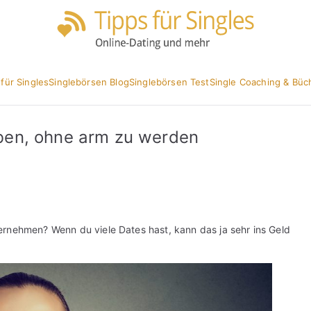
Partnersuc
Tipp
 für Singles
Singlebörsen Blog
Singlebörsen Test
Single Coaching & Büc
ben, ohne arm zu werden
ernehmen? Wenn du viele Dates hast, kann das ja sehr ins Geld