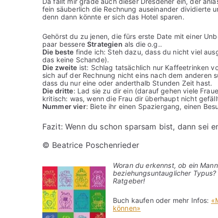
Da fällt mir grade auch dieser Dresdener ein, der anläs
fein säuberlich die Rechnung auseinander dividierte 
denn dann könnte er sich das Hotel sparen.
Gehörst du zu jenen, die fürs erste Date mit einer Un
paar bessere
Strategien
als die o.g..
Die beste
finde ich: Steh dazu, dass du nicht viel au
das keine Schande).
Die zweite
ist: Schlag tatsächlich nur Kaffeetrinken 
sich auf der Rechnung nicht eins nach dem anderen s
dass du nur eine oder anderthalb Stunden Zeit hast.
Die dritte
: Lad sie zu dir ein (darauf gehen viele Fra
kritisch: was, wenn die Frau dir überhaupt nicht gefäll
Nummer vier
: Biete ihr einen Spaziergang, einen Besu
Fazit: Wenn du schon sparsam bist, dann sei en
© Beatrice Poschenrieder
Woran du erkennst, ob ein Mann
beziehungsuntauglicher Typus? 
Ratgeber!
Buch kaufen oder mehr Infos:
«M
können»