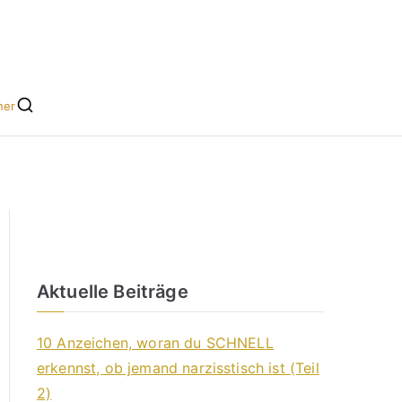
he leicht gemacht
s für Singles
her
Aktuelle Beiträge
10 Anzeichen, woran du SCHNELL
erkennst, ob jemand narzisstisch ist (Teil
2)