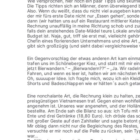
Wie versprochen, hier noch ein paar Tipps und skurr
Die Tipps richten sich an Männer, denn überwiegend b
Also. Wenn du weißt, dass du nicht viel ausgeben kan
der mir fürs erste Date nicht nur „Essen gehen“, son
dann (wir hatten uns auf ein Restaurant mittlerer Kate
Rechnung unauffällig in meine Richtung schob und zu
falls dein anstehendes Date-Mädel teure Lokale anvisie
Budget ist. Naja, gut, triff sie erst mal, vielleicht geh
Chefin eines florierenden Unternehmens und eine Art 
gibt sich großzügig (und sieht dabei vergleichsweise 
Ein Gegenvorschlag der etwas anderen Art kam einmal
trafen uns im Schöneberger Kiez, und statt mit mir ei
jetzt Bierwandern.“ – „Bierwandern??“ – „Ja. Wir radel
Fahren, und wenn es leer ist, halten wir am nächsten 
Oh, suuuuper Idee. Ich fragte mich, wozu ich ein Kle
Shorts und Badeschlappen wie er hätten´s auch geta
Eine nonchalante Art, die Rechnung klein zu halten, z
preisgünstigen Vietnamesen traf. Gegen einen wohlfei
angenehm ist. Unseres war angenehm, und der Holländ
bestellte. Am Ende sah die Bilanz so aus: ich Tofu mi
Ente und drei Getränke (18,80 Euro). Ich drösle das so
mit großer Geste auf den Zahlteller und sagte betont g
Mir oblag dann nicht nur die Begleichung des Restes,
versuchte er mir noch auf die Pelle zu rücken, sein Ty
war…