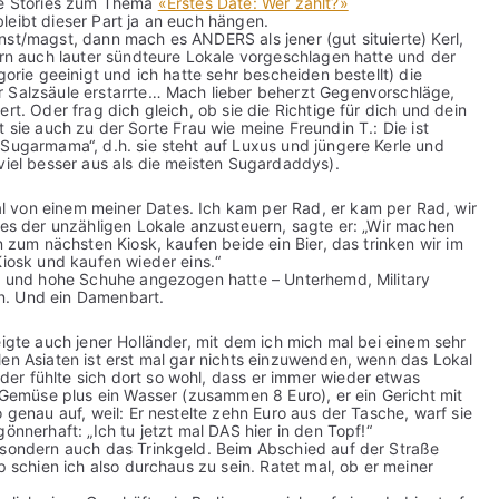
ile Stories zum Thema
«Erstes Date: Wer zahlt?»
leibt dieser Part ja an euch hängen.
nst/magst, dann mach es ANDERS als jener (gut situierte) Kerl,
dern auch lauter sündteure Lokale vorgeschlagen hatte und der
gorie geeinigt und ich hatte sehr bescheiden bestellt) die
r Salzsäule erstarrte… Mach lieber beherzt Gegenvorschläge,
rt. Oder frag dich gleich, ob sie die Richtige für dich und dein
ört sie auch zu der Sorte Frau wie meine Freundin T.: Die ist
„Sugarmama“, d.h. sie steht auf Luxus und jüngere Kerle und
viel besser aus als die meisten Sugardaddys).
 von einem meiner Dates. Ich kam per Rad, er kam per Rad, wir
nes der unzähligen Lokale anzusteuern, sagte er: „Wir machen
n zum nächsten Kiosk, kaufen beide ein Bier, das trinken wir im
Kiosk und kaufen wieder eins.“
id und hohe Schuhe angezogen hatte – Unterhemd, Military
n. Und ein Damenbart.
eigte auch jener Holländer, mit dem ich mich mal bei einem sehr
len Asiaten ist erst mal gar nichts einzuwenden, wenn das Lokal
er fühlte sich dort so wohl, dass er immer wieder etwas
t Gemüse plus ein Wasser (zusammen 8 Euro), er ein Gericht mit
 genau auf, weil: Er nestelte zehn Euro aus der Tasche, warf sie
önnerhaft: „Ich tu jetzt mal DAS hier in den Topf!“
 sondern auch das Trinkgeld. Beim Abschied auf der Straße
p schien ich also durchaus zu sein. Ratet mal, ob er meiner