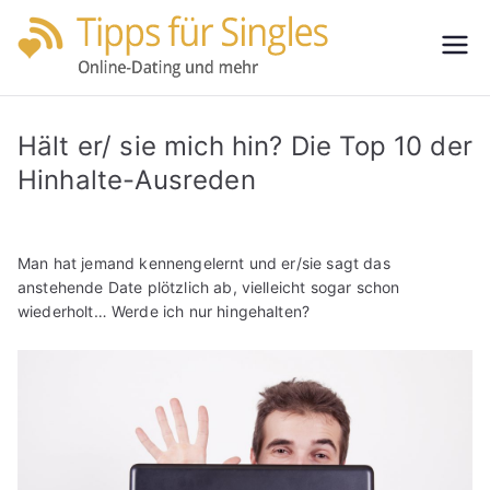
Zum
Inhalt
Tipps
Partnersuche
springen
leicht gemacht
für
Hält er/ sie mich hin? Die Top 10 der
Single
Hinhalte-Ausreden
s
Man hat jemand kennengelernt und er/sie sagt das
anstehende Date plötzlich ab, vielleicht sogar schon
wiederholt… Werde ich nur hingehalten?