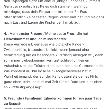
den 15jährigen Sohn um eine 30jährige Schönheit kümmert.
Genauso skeptisch sollte es dich stimmen, wenn du
mitkriegst, dass dein Flirtpartner mit seiner Ex-Frau
offensichtlich keine festen Regeln vereinbart hat und sie ganz
nach Lust und Laune die Kinder bei ihm ablädt.
4. „Mein bester Freund / Meine beste Freundin hat
Liebeskummer und ich muss trösten“
Diese Ausrede ist, genauso wie plötzliche Kinder-
Zwischenfälle, besonders beliebt, wenn jemand eine
Verabredung mit dir besonders kurzfristig absagen will, denn
schlimmer Liebeskummer verträgt schließlich keinen
Aufschub und der Tröster steht auch noch als Gutmensch da.
Wie könntest du ihm böse sein? Möglicherweise hat in
Wahrheit jemand, der auf der Kandidatenliste deines Flirts
ganz oben steht, endlich mal Zeit für ein Date und dies eben
so kurzfristig angesagt.
5. Freunde / Familienmitglieder kommen für ein paar Tage
zu Besuch
Auch dieser Vorwand wird gern benutzt, um sich ein paar