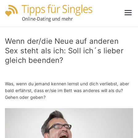
Zum
Inhalt
Tipps
Partnersuche
springen
leicht gemacht
für
Wenn der/die Neue auf anderen
Single
Sex steht als ich: Soll ich´s lieber
gleich beenden?
s
Was, wenn du jemand kennen lernst und dich verliebst, aber
bald erfährst, dass er/sie im Bett was anderes will als du?
Gehen oder geben?