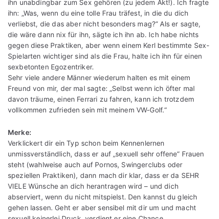
ihn unabdingbar zum Sex gehören (zu jedem Akt!). Ich fragte
ihn: „Was, wenn du eine tolle Frau träfest, in die du dich
verliebst, die das aber nicht besonders mag?“ Als er sagte,
die wäre dann nix für ihn, sägte ich ihn ab. Ich habe nichts
gegen diese Praktiken, aber wenn einem Kerl bestimmte Sex-
Spielarten wichtiger sind als die Frau, halte ich ihn für einen
sexbetonten Egozentriker.
Sehr viele andere Männer wiederum halten es mit einem
Freund von mir, der mal sagte: „Selbst wenn ich öfter mal
davon träume, einen Ferrari zu fahren, kann ich trotzdem
vollkommen zufrieden sein mit meinem VW-Golf.“
Merke:
Verklickert dir ein Typ schon beim Kennenlernen
unmissverständlich, dass er auf „sexuell sehr offene“ Frauen
steht (wahlweise auch auf Pornos, Swingerclubs oder
speziellen Praktiken), dann mach dir klar, dass er da SEHR
VIELE Wünsche an dich herantragen wird – und dich
abserviert, wenn du nicht mitspielst. Den kannst du gleich
gehen lassen. Geht er aber sensibel mit dir um und macht
sexuell keinerlei Druck, verdient er eine Chance.