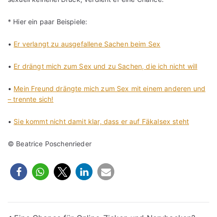
* Hier ein paar Beispiele:
•
Er verlangt zu ausgefallene Sachen beim Sex
•
Er drängt mich zum Sex und zu Sachen, die ich nicht will
•
Mein Freund drängte mich zum Sex mit einem anderen und
– trennte sich!
•
Sie kommt nicht damit klar, dass er auf Fäkalsex steht
© Beatrice Poschenrieder
Beitragsnavigation