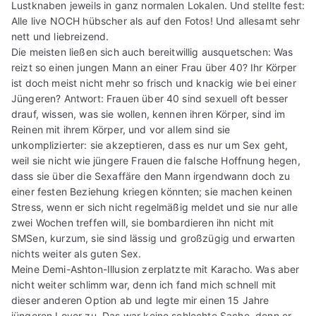
Lustknaben jeweils in ganz normalen Lokalen. Und stellte fest:
Alle live NOCH hübscher als auf den Fotos! Und allesamt sehr
nett und liebreizend.
Die meisten ließen sich auch bereitwillig ausquetschen: Was
reizt so einen jungen Mann an einer Frau über 40? Ihr Körper
ist doch meist nicht mehr so frisch und knackig wie bei einer
Jüngeren? Antwort: Frauen über 40 sind sexuell oft besser
drauf, wissen, was sie wollen, kennen ihren Körper, sind im
Reinen mit ihrem Körper, und vor allem sind sie
unkomplizierter: sie akzeptieren, dass es nur um Sex geht,
weil sie nicht wie jüngere Frauen die falsche Hoffnung hegen,
dass sie über die Sexaffäre den Mann irgendwann doch zu
einer festen Beziehung kriegen könnten; sie machen keinen
Stress, wenn er sich nicht regelmäßig meldet und sie nur alle
zwei Wochen treffen will, sie bombardieren ihn nicht mit
SMSen, kurzum, sie sind lässig und großzügig und erwarten
nichts weiter als guten Sex.
Meine Demi-Ashton-Illusion zerplatzte mit Karacho. Was aber
nicht weiter schlimm war, denn ich fand mich schnell mit
dieser anderen Option ab und legte mir einen 15 Jahre
jüngeren Lover zu. Das war keine schlechte Sache, denn er