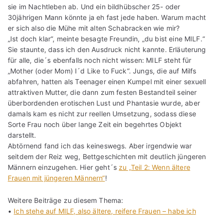
sie im Nachtleben ab. Und ein bildhübscher 25- oder
30jährigen Mann könnte ja eh fast jede haben. Warum macht
er sich also die Mühe mit alten Schabracken wie mir?
„Ist doch klar“, meinte besagte Freundin, „du bist eine MILF.“
Sie staunte, dass ich den Ausdruck nicht kannte. Erläuterung
für alle, die´s ebenfalls noch nicht wissen: MILF steht für
„Mother (oder Mom) I´d Like to Fuck“. Jungs, die auf Milfs
abfahren, hatten als Teenager einen Kumpel mit einer sexuell
attraktiven Mutter, die dann zum festen Bestandteil seiner
überbordenden erotischen Lust und Phantasie wurde, aber
damals kam es nicht zur reellen Umsetzung, sodass diese
Sorte Frau noch über lange Zeit ein begehrtes Objekt
darstellt.
Abtörnend fand ich das keineswegs. Aber irgendwie war
seitdem der Reiz weg, Bettgeschichten mit deutlich jüngeren
Männern einzugehen. Hier geht´s
zu „Teil 2: Wenn ältere
Frauen mit jüngeren Männern“
!
Weitere Beiträge zu diesem Thema:
•
Ich stehe auf MILF, also ältere, reifere Frauen – habe ich