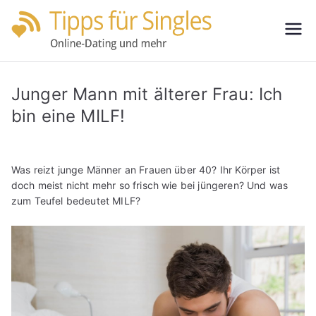
Zum
Inhalt
Tipps
Partnersuche
springen
leicht gemacht
für
Junger Mann mit älterer Frau: Ich
Single
bin eine MILF!
s
Was reizt junge Männer an Frauen über 40? Ihr Körper ist
doch meist nicht mehr so frisch wie bei jüngeren? Und was
zum Teufel bedeutet MILF?