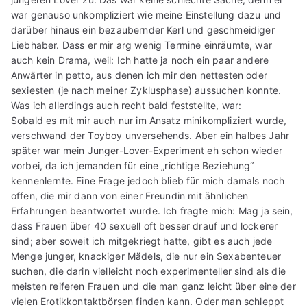
war genauso unkompliziert wie meine Einstellung dazu und
darüber hinaus ein bezaubernder Kerl und geschmeidiger
Liebhaber. Dass er mir arg wenig Termine einräumte, war
auch kein Drama, weil: Ich hatte ja noch ein paar andere
Anwärter in petto, aus denen ich mir den nettesten oder
sexiesten (je nach meiner Zyklusphase) aussuchen konnte.
Was ich allerdings auch recht bald feststellte, war:
Sobald es mit mir auch nur im Ansatz minikompliziert wurde,
verschwand der Toyboy unversehends. Aber ein halbes Jahr
später war mein Junger-Lover-Experiment eh schon wieder
vorbei, da ich jemanden für eine „richtige Beziehung“
kennenlernte. Eine Frage jedoch blieb für mich damals noch
offen, die mir dann von einer Freundin mit ähnlichen
Erfahrungen beantwortet wurde. Ich fragte mich: Mag ja sein,
dass Frauen über 40 sexuell oft besser drauf und lockerer
sind; aber soweit ich mitgekriegt hatte, gibt es auch jede
Menge junger, knackiger Mädels, die nur ein Sexabenteuer
suchen, die darin vielleicht noch experimenteller sind als die
meisten reiferen Frauen und die man ganz leicht über eine der
vielen Erotikkontaktbörsen finden kann. Oder man schleppt