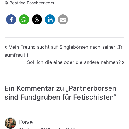
© Beatrice Poschenrieder
Beitragsnavigation
Mein Freund sucht auf Singlebörsen nach seiner „Tr
aumfrau“!!!
Soll ich die eine oder die andere nehmen?
Ein Kommentar zu „
Partnerbörsen
sind Fundgruben für Fetischisten
“
Dave