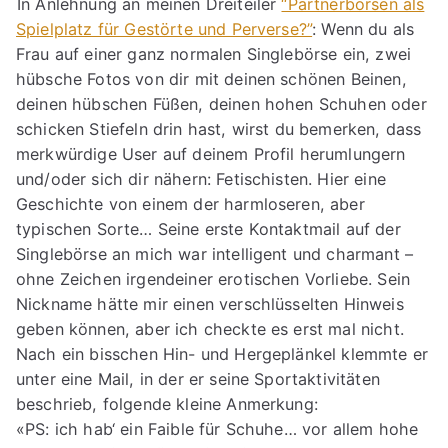
In Anlehnung an meinen Dreiteiler
“Partnerbörsen als
Spielplatz für Gestörte und Perverse?”
: Wenn du als
Frau auf einer ganz normalen Singlebörse ein, zwei
hübsche Fotos von dir mit deinen schönen Beinen,
deinen hübschen Füßen, deinen hohen Schuhen oder
schicken Stiefeln drin hast, wirst du bemerken, dass
merkwürdige User auf deinem Profil herumlungern
und/oder sich dir nähern: Fetischisten. Hier eine
Geschichte von einem der harmloseren, aber
typischen Sorte… Seine erste Kontaktmail auf der
Singlebörse an mich war intelligent und charmant –
ohne Zeichen irgendeiner erotischen Vorliebe. Sein
Nickname hätte mir einen verschlüsselten Hinweis
geben können, aber ich checkte es erst mal nicht.
Nach ein bisschen Hin- und Hergeplänkel klemmte er
unter eine Mail, in der er seine Sportaktivitäten
beschrieb, folgende kleine Anmerkung:
«PS: ich hab‘ ein Faible für Schuhe… vor allem hohe