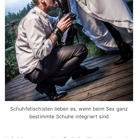
Schuhfetischisten lieben es, wenn beim Sex ganz
bestimmte Schuhe integriert sind