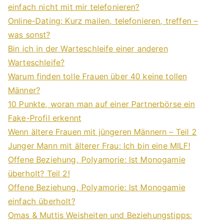
einfach nicht mit mir telefonieren?
Online-Dating: Kurz mailen, telefonieren, treffen –
was sonst?
Bin ich in der Warteschleife einer anderen
Warteschleife?
Warum finden tolle Frauen über 40 keine tollen
Männer?
10 Punkte, woran man auf einer Partnerbörse ein
Fake-Profil erkennt
Wenn ältere Frauen mit jüngeren Männern – Teil 2
Junger Mann mit älterer Frau: Ich bin eine MILF!
Offene Beziehung, Polyamorie: Ist Monogamie
überholt? Teil 2!
Offene Beziehung, Polyamorie: Ist Monogamie
einfach überholt?
Omas & Muttis Weisheiten und Beziehungstipps: