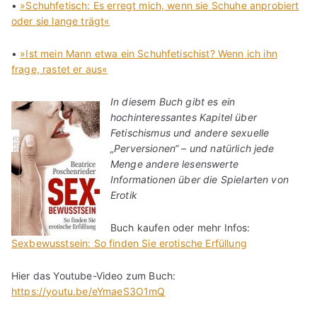
•
»Schuhfetisch: Es erregt mich, wenn sie Schuhe anprobiert
oder sie lange trägt«
•
»Ist mein Mann etwa ein Schuhfetischist? Wenn ich ihn
frage, rastet er aus«
In diesem Buch gibt es ein
hochinteressantes Kapitel über
Fetischismus und andere sexuelle
„Perversionen“ – und natürlich jede
Menge andere lesenswerte
Informationen über die Spielarten von
Erotik
Buch kaufen oder mehr Infos:
Sexbewusstsein: So finden Sie erotische Erfüllung
Hier das Youtube-Video zum Buch:
https://youtu.be/eYmaeS3O1mQ