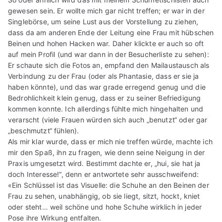
gewesen sein. Er wollte mich gar nicht treffen; er war in der
Singlebörse, um seine Lust aus der Vorstellung zu ziehen,
dass da am anderen Ende der Leitung eine Frau mit hübschen
Beinen und hohen Hacken war. Daher klickte er auch so oft
auf mein Profil (und war dann in der Besucherliste zu sehen):
Er schaute sich die Fotos an, empfand den Mailaustausch als
Verbindung zu der Frau (oder als Phantasie, dass er sie ja
haben könnte), und das war grade erregend genug und die
Bedrohlichkeit klein genug, dass er zu seiner Befriedigung
kommen konnte. Ich allerdings fühlte mich hingehalten und
verarscht (viele Frauen würden sich auch „benutzt“ oder gar
„beschmutzt“ fühlen).
Als mir klar wurde, dass er mich nie treffen würde, machte ich
mir den Spaß, ihn zu fragen, wie denn seine Neigung in der
Praxis umgesetzt wird. Bestimmt dachte er, „hui, sie hat ja
doch Interesse!“, denn er antwortete sehr ausschweifend:
«Ein Schlüssel ist das Visuelle: die Schuhe an den Beinen der
Frau zu sehen, unabhängig, ob sie liegt, sitzt, hockt, kniet
oder steht… weil schöne und hohe Schuhe wirklich in jeder
Pose ihre Wirkung entfalten.