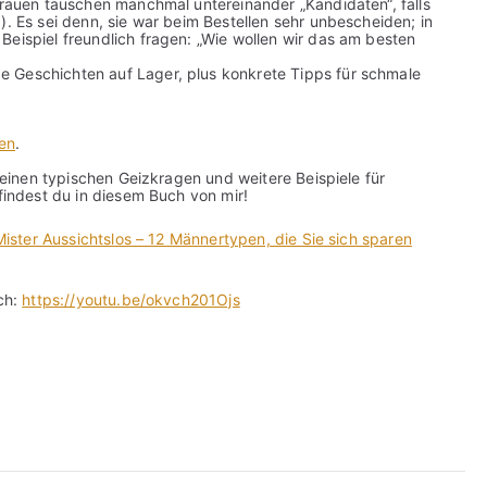
 Frauen tauschen manchmal untereinander „Kandidaten“, falls
). Es sei denn, sie war beim Bestellen sehr unbescheiden; in
Beispiel freundlich fragen: „Wie wollen wir das am besten
 Geschichten auf Lager, plus konkrete Tipps für schmale
en
.
einen typischen Geizkragen und weitere Beispiele für
indest du in diesem Buch von mir!
ister Aussichtslos – 12 Männertypen, die Sie sich sparen
ch:
https://youtu.be/okvch201Ojs