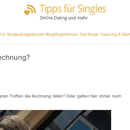
Partnersuc
Tipp
 für Singles
Singlebörsen Blog
Singlebörsen Test
Single Coaching & Büc
Rechnung?
rsten Treffen die Rechnung teilen? Oder gelten hier immer noch