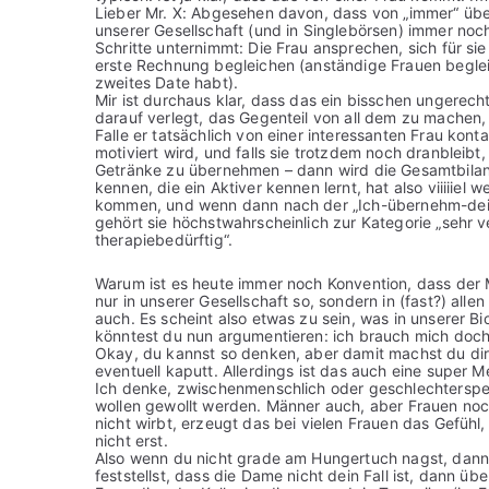
Lieber Mr. X: Abgesehen davon, dass von „immer“ über
unserer Gesellschaft (und in Singlebörsen) immer no
Schritte unternimmt: Die Frau ansprechen, sich für si
erste Rechnung begleichen (anständige Frauen begleic
zweites Date habt).
Mir ist durchaus klar, dass das ein bisschen ungerec
darauf verlegt, das Gegenteil von all dem zu machen,
Falle er tatsächlich von einer interessanten Frau kont
motiviert wird, und falls sie trotzdem noch dranbleibt,
Getränke zu übernehmen – dann wird die Gesamtbilanz 
kennen, die ein Aktiver kennen lernt, hat also viiiiie
kommen, und wenn dann nach der „Ich-übernehm-dein
gehört sie höchstwahrscheinlich zur Kategorie „sehr 
therapiebedürftig“.
Warum ist es heute immer noch Konvention, dass der 
nur in unserer Gesellschaft so, sondern in (fast?) al
auch. Es scheint also etwas zu sein, was in unserer Bio
könntest du nun argumentieren: ich brauch mich doch n
Okay, du kannst so denken, aber damit machst du dir
eventuell kaputt. Allerdings ist das auch eine super
Ich denke, zwischenmenschlich oder geschlechterspezi
wollen gewollt werden. Männer auch, aber Frauen noc
nicht wirbt, erzeugt das bei vielen Frauen das Gefühl, 
nicht erst.
Also wenn du nicht grade am Hungertuch nagst, dann s
feststellst, dass die Dame nicht dein Fall ist, dann üb