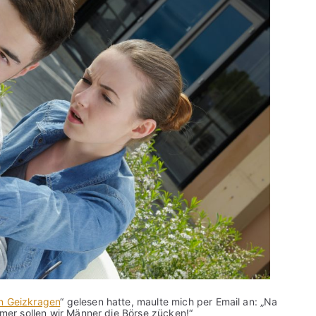
in Geizkragen
“ gelesen hatte, maulte mich per Email an: „Na
mmer sollen wir Männer die Börse zücken!“