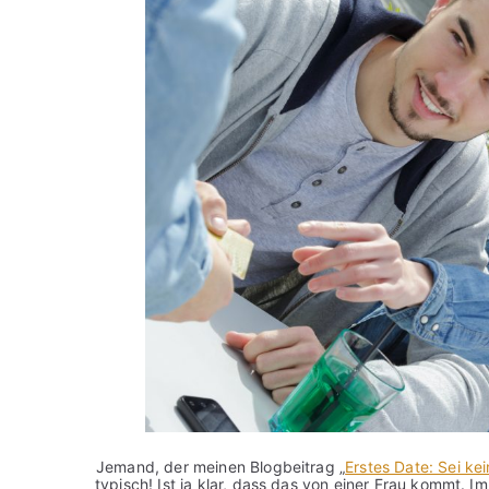
Jemand, der meinen Blogbeitrag „
Erstes Date: Sei ke
typisch! Ist ja klar, dass das von einer Frau kommt. I