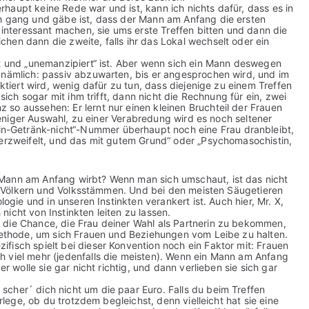
haupt keine Rede war und ist, kann ich nichts dafür, dass es in
ch gang und gäbe ist, dass der Mann am Anfang die ersten
e interessant machen, sie ums erste Treffen bitten und dann die
hen dann die zweite, falls ihr das Lokal wechselt oder ein
ht und „unemanzipiert“ ist. Aber wenn sich ein Mann deswegen
 nämlich: passiv abzuwarten, bis er angesprochen wird, und im
aktiert wird, wenig dafür zu tun, dass diejenige zu einem Treffen
 sich sogar mit ihm trifft, dann nicht die Rechnung für ein, zwei
so aussehen: Er lernt nur einen kleinen Bruchteil der Frauen
l weniger Auswahl, zu einer Verabredung wird es noch seltener
-Getränk-nicht“-Nummer überhaupt noch eine Frau dranbleibt,
verzweifelt, und das mit gutem Grund“ oder „Psychomasochistin,
Mann am Anfang wirbt? Wenn man sich umschaut, ist das nicht
len Völkern und Volksstämmen. Und bei den meisten Säugetieren
logie und in unseren Instinkten verankert ist. Auch hier, Mr. X,
icht von Instinkten leiten zu lassen.
 die Chance, die Frau deiner Wahl als Partnerin zu bekommen,
 Methode, um sich Frauen und Beziehungen vom Leibe zu halten.
fisch spielt bei dieser Konvention noch ein Faktor mit: Frauen
h viel mehr (jedenfalls die meisten). Wenn ein Mann am Anfang
er wolle sie gar nicht richtig, und dann verlieben sie sich gar
cher´ dich nicht um die paar Euro. Falls du beim Treffen
erlege, ob du trotzdem begleichst, denn vielleicht hat sie eine