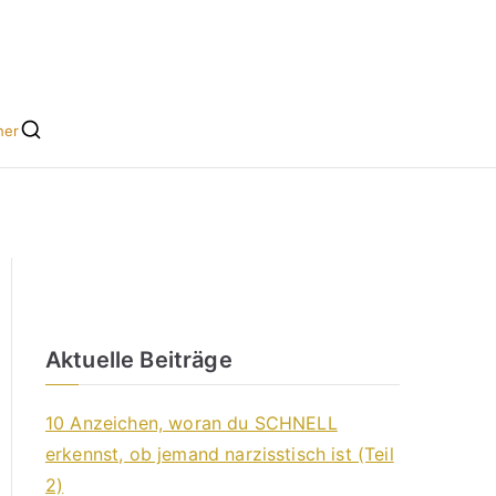
he leicht gemacht
s für Singles
her
Aktuelle Beiträge
10 Anzeichen, woran du SCHNELL
erkennst, ob jemand narzisstisch ist (Teil
2)