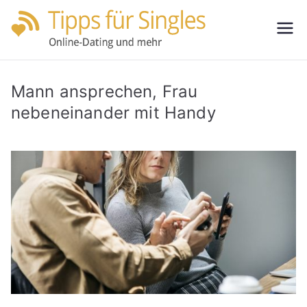
Zum
Inhalt
Tipps
Partnersuche
springen
leicht gemacht
für
Mann ansprechen, Frau
Single
nebeneinander mit Handy
s