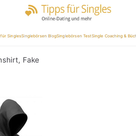
Partnersuc
Tipp
 für Singles
Singlebörsen Blog
Singlebörsen Test
Single Coaching & Büc
shirt, Fake