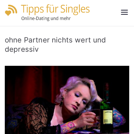
Zum
Inhalt
Tipps
Partnersuche
springen
leicht gemacht
für
ohne Partner nichts wert und
Single
depressiv
s