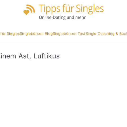
Partnersuc
Tipp
 für Singles
Singlebörsen Blog
Singlebörsen Test
Single Coaching & Büc
einem Ast, Luftikus