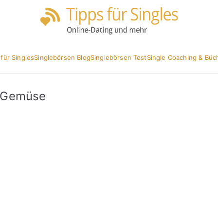
Partnersuc
Tipp
 für Singles
Singlebörsen Blog
Singlebörsen Test
Single Coaching & Büc
d Gemüse