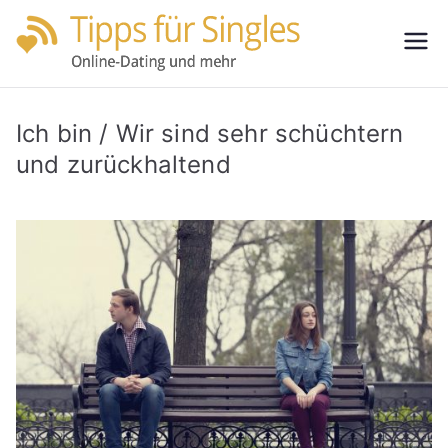
Zum
Inhalt
Tipps
Partnersuche
springen
leicht gemacht
für
Ich bin / Wir sind sehr schüchtern
Single
und zurückhaltend
s