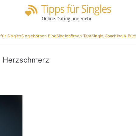
Partnersuc
Tipp
 für Singles
Singlebörsen Blog
Singlebörsen Test
Single Coaching & Büc
, Herzschmerz