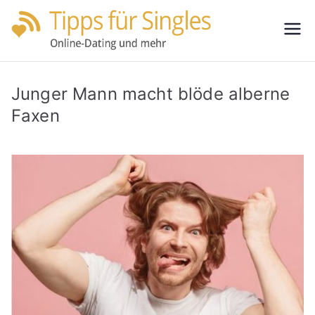
Zum
Inhalt
Tipps
Partnersuche
springen
leicht gemacht
für
Junger Mann macht blöde alberne
Single
Faxen
s