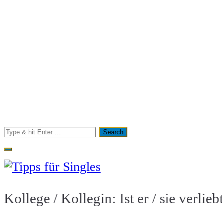
Search
for:
Tipps für Singles
Partnersuche leicht gemacht
Kollege / Kollegin: Ist er / sie verlieb