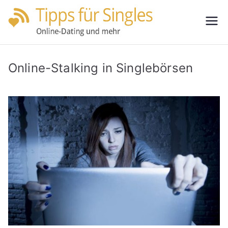
Zum
Inhalt
Tipps
Partnersuche
springen
leicht gemacht
für
Online-Stalking in Singlebörsen
Single
s