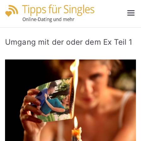
Zum
Inhalt
Tipps
Partnersuche
springen
leicht gemacht
für
Umgang mit der oder dem Ex Teil 1
Single
s