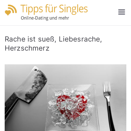
Zum
Inhalt
Tipps
Partnersuche
springen
leicht gemacht
für
Rache ist sueß, Liebesrache,
Single
Herzschmerz
s