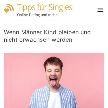
Zum
Inhalt
Tipps
Partnersuche
springen
leicht gemacht
für
Wenn Männer Kind bleiben und
Single
nicht erwachsen werden
s