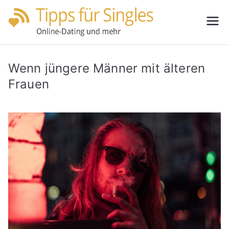
Zum
Inhalt
Tipps
Partnersuche
springen
leicht gemacht
für
Wenn jüngere Männer mit älteren
Single
Frauen
s