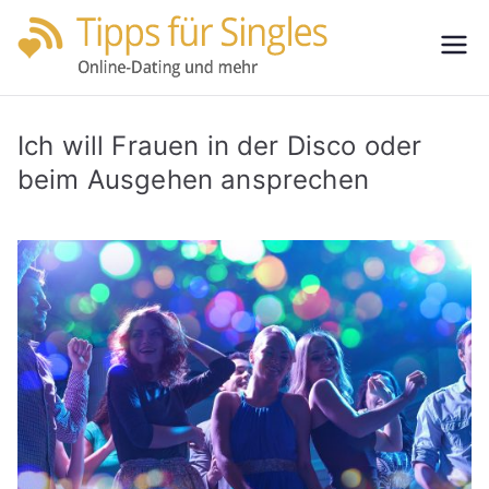
Zum
Inhalt
Tipps
Partnersuche
springen
leicht gemacht
für
Ich will Frauen in der Disco oder
Single
beim Ausgehen ansprechen
s