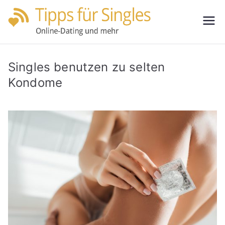
Zum
Inhalt
Tipps
Partnersuche
springen
leicht gemacht
für
Singles benutzen zu selten
Single
Kondome
s