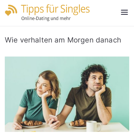
Zum
Inhalt
Tipps
Partnersuche
springen
leicht gemacht
für
Wie verhalten am Morgen danach
Single
s