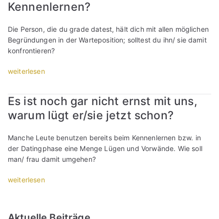
e
Kennenlernen?
r
/
Die Person, die du grade datest, hält dich mit allen möglichen
s
Begründungen in der Warteposition; solltest du ihn/ sie damit
i
konfrontieren?
e
m
„
weiterlesen
i
L
c
ü
Es ist noch gar nicht ernst mit uns,
h
g
h
warum lügt er/sie jetzt schon?
e
i
n
n
,
Manche Leute benutzen bereits beim Kennenlernen bzw. in
?
V
der Datingphase eine Menge Lügen und Vorwände. Wie soll
D
o
man/ frau damit umgehen?
i
r
e
w
„
weiterlesen
T
ä
E
o
n
s
p
d
i
Aktuelle Beiträge
1