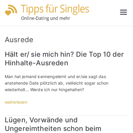
Zum
Inhalt
Tipps
Partnersuche
springen
leicht gemacht
für
Ausrede
Single
Hält er/ sie mich hin? Die Top 10 der
Hinhalte-Ausreden
s
Man hat jemand kennengelernt und er/sie sagt das
anstehende Date plötzlich ab, vielleicht sogar schon
wiederholt… Werde ich nur hingehalten?
„
weiterlesen
H
ä
Lügen, Vorwände und
l
Ungereimtheiten schon beim
t