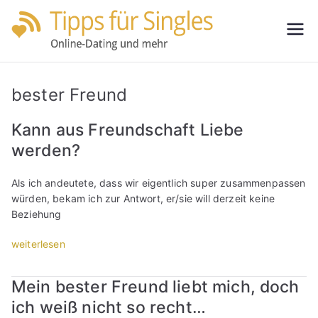
Zum
Inhalt
Tipps
Partnersuche
springen
leicht gemacht
für
bester Freund
Single
Kann aus Freundschaft Liebe
werden?
s
Als ich andeutete, dass wir eigentlich super zusammenpassen
würden, bekam ich zur Antwort, er/sie will derzeit keine
Beziehung
„
weiterlesen
K
a
Mein bester Freund liebt mich, doch
n
ich weiß nicht so recht…
n