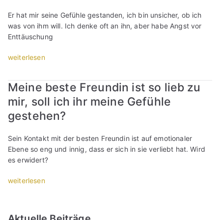
a
u
Er hat mir seine Gefühle gestanden, ich bin unsicher, ob ich
s
was von ihm will. Ich denke oft an ihn, aber habe Angst vor
F
Enttäuschung
r
e
„
weiterlesen
u
M
n
e
Meine beste Freundin ist so lieb zu
d
i
mir, soll ich ihr meine Gefühle
s
n
c
b
gestehen?
h
e
a
s
Sein Kontakt mit der besten Freundin ist auf emotionaler
f
t
Ebene so eng und innig, dass er sich in sie verliebt hat. Wird
t
e
es erwidert?
L
r
i
F
„
weiterlesen
e
r
M
b
e
e
e
u
i
Aktuelle Beiträge
w
n