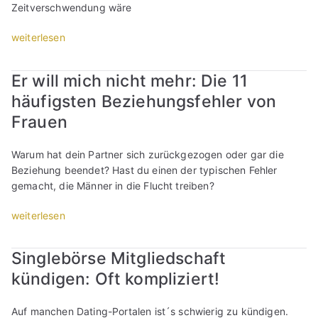
Zeitverschwendung wäre
„
weiterlesen
1
1
Er will mich nicht mehr: Die 11
P
häufigsten Beziehungsfehler von
u
n
Frauen
k
t
Warum hat dein Partner sich zurückgezogen oder gar die
e
Beziehung beendet? Hast du einen der typischen Fehler
,
gemacht, die Männer in die Flucht treiben?
w
o
„
weiterlesen
r
E
a
r
Singlebörse Mitgliedschaft
n
w
d
kündigen: Oft kompliziert!
i
u
l
m
l
Auf manchen Dating-Portalen ist´s schwierig zu kündigen.
e