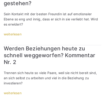
ä
gestehen?
g
e
Sein Kontakt mit der besten Freundin ist auf emotionaler
D
Ebene so eng und innig, dass er sich in sie verliebt hat. Wird
a
es erwidert?
t
e
„
weiterlesen
s
M
:
e
Werden Beziehungen heute zu
E
i
i
schnell weggeworfen? Kommentar
n
n
e
Nr. 2
u
b
n
e
Trennen sich heute so viele Paare, weil sie nicht bereit sind,
g
s
an sich selbst zu arbeiten und viel in die Beziehung zu
e
t
investieren?
s
e
c
F
„
weiterlesen
h
r
W
l
e
e
i