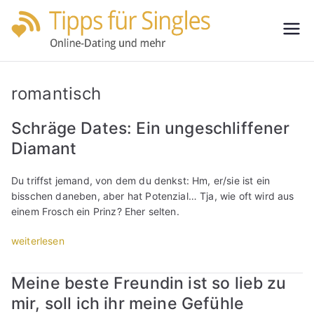
Zum
Inhalt
Tipps
Partnersuche
springen
leicht gemacht
für
romantisch
Single
Schräge Dates: Ein ungeschliffener
Diamant
s
Du triffst jemand, von dem du denkst: Hm, er/sie ist ein
bisschen daneben, aber hat Potenzial… Tja, wie oft wird aus
einem Frosch ein Prinz? Eher selten.
„
weiterlesen
S
c
Meine beste Freundin ist so lieb zu
h
mir, soll ich ihr meine Gefühle
r