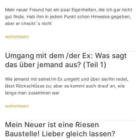
e
r
Mein neuer Freund hat ein paar Eigenheiten, die ich gar nicht
a
gut finde. Hab ihm in jedem Punkt schon Hinweise gegeben,
t
aber er checkt´s nicht
e
i
„
weiterlesen
m
M
m
i
Umgang mit dem /der Ex: Was sagt
e
c
das über jemand aus? (Teil 1)
r
h
a
s
n
t
Wie jemand mit seiner/m Ex umgeht und über sie/ihn redet,
d
ö
lässt Rückschlüsse zu; aber es kommt auch drauf an, wie
i
r
lange man zusammen war
e
t
F
e
„
weiterlesen
a
i
U
l
n
m
Mein Neuer ist eine Riesen
s
i
g
c
Baustelle! Lieber gleich lassen?
g
a
h
e
n