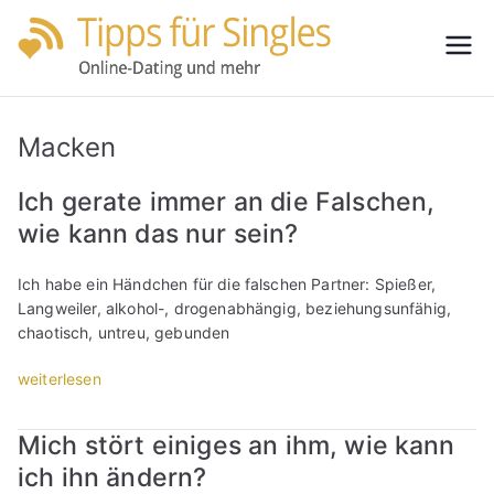
Zum
Inhalt
Tipps
Partnersuche
springen
leicht gemacht
für
Macken
Single
Ich gerate immer an die Falschen,
wie kann das nur sein?
s
Ich habe ein Händchen für die falschen Partner: Spießer,
Langweiler, alkohol-, drogenabhängig, beziehungsunfähig,
chaotisch, untreu, gebunden
„
weiterlesen
I
c
Mich stört einiges an ihm, wie kann
h
ich ihn ändern?
g