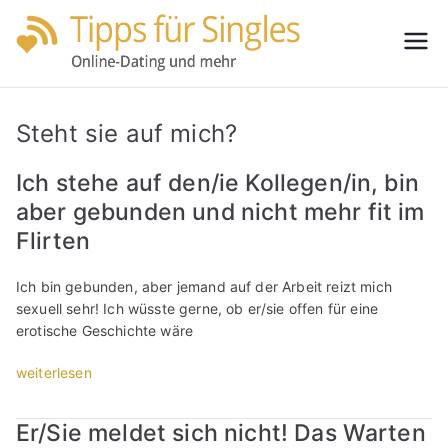
Zum
Inhalt
Tipps
Partnersuche
springen
leicht gemacht
für
Steht sie auf mich?
Single
Ich stehe auf den/ie Kollegen/in, bin
aber gebunden und nicht mehr fit im
s
Flirten
Ich bin gebunden, aber jemand auf der Arbeit reizt mich
sexuell sehr! Ich wüsste gerne, ob er/sie offen für eine
erotische Geschichte wäre
„
weiterlesen
I
c
Er/Sie meldet sich nicht! Das Warten
h