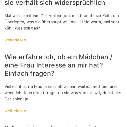
e
sie verhält sich widersprüchlich
i
v
n
c
e
/
h
r
Mal will sie mit ihm Zeit verbringen, mal braucht sie Zeit zum
i
n
h
Überlegen, was sie überhaupt will, mal ist sie warm, mal sehr
n
i
ä
kühl. Was soll das?
,
c
l
b
h
t
„
weiterlesen
i
t
m
I
n
!
a
c
Wie erfahre ich, ob ein Mädchen /
a
D
n
h
b
a
eine Frau Interesse an mir hat?
s
w
e
s
i
e
Einfach fragen?
r
W
c
i
g
a
h
ß
Vielleicht ist ne Frau ja nur nett zu mir, weil ich nett bin, und
e
r
a
n
wenn ich dann direkt frage, ob sie was von mir will, denkt sie:
b
t
m
i
Der spinnt ja
u
e
„
c
n
n
M
h
„
weiterlesen
d
i
o
t
W
e
s
r
,
i
n
t
g
w