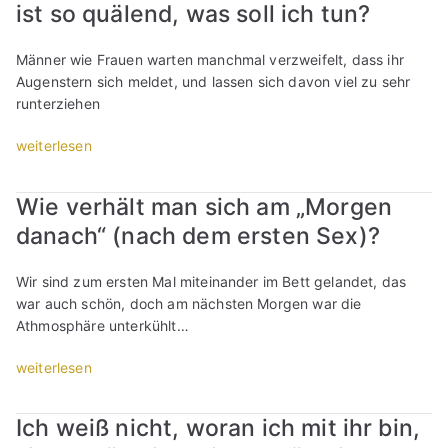
ist so quälend, was soll ich tun?
s
t
e
Männer wie Frauen warten manchmal verzweifelt, dass ihr
h
Augenstern sich meldet, und lassen sich davon viel zu sehr
e
runterziehen
a
u
„
weiterlesen
f
E
d
r
Wie verhält man sich am „Morgen
e
/
danach“ (nach dem ersten Sex)?
n
S
/
i
i
e
Wir sind zum ersten Mal miteinander im Bett gelandet, das
e
m
war auch schön, doch am nächsten Morgen war die
K
e
Athmosphäre unterkühlt…
o
l
l
d
„
weiterlesen
l
e
W
e
t
i
Ich weiß nicht, woran ich mit ihr bin,
g
s
e