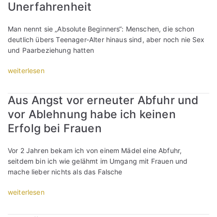
i
Unerfahrenheit
c
h
Man nennt sie „Absolute Beginners“: Menschen, die schon
g
deutlich übers Teenager-Alter hinaus sind, aber noch nie Sex
r
und Paarbeziehung hatten
o
ß
„
weiterlesen
k
Ü
o
b
Aus Angst vor erneuter Abfuhr und
t
e
z
vor Ablehnung habe ich keinen
r
i
4
Erfolg bei Frauen
g
0
b
u
Vor 2 Jahren bekam ich von einem Mädel eine Abfuhr,
a
n
seitdem bin ich wie gelähmt im Umgang mit Frauen und
g
d
mache lieber nichts als das Falsche
g
n
e
o
„
weiterlesen
r
c
A
n
h
u
,