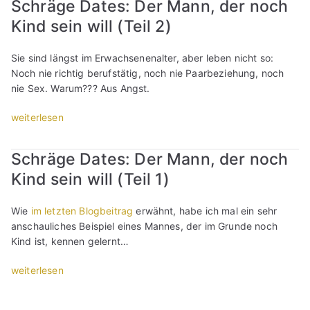
Schräge Dates: Der Mann, der noch
n
s
u
i
Kind sein will (Teil 2)
A
m
e
n
e
S
g
Sie sind längst im Erwachsenenalter, aber leben nicht so:
i
e
s
Noch nie richtig berufstätig, noch nie Paarbeziehung, noch
n
x
t
nie Sex. Warum??? Aus Angst.
e
–
v
F
b
o
„
weiterlesen
r
i
r
S
a
n
e
c
u
g
Schräge Dates: Der Mann, der noch
r
h
z
e
Kind sein will (Teil 1)
n
r
u
h
e
ä
g
e
u
g
e
Wie
im letzten Blogbeitrag
erwähnt, habe ich mal ein sehr
m
t
e
w
anschauliches Beispiel eines Mannes, der im Grunde noch
m
e
D
i
Kind ist, kennen gelernt…
t
r
a
n
w
A
t
„
weiterlesen
n
e
b
e
S
e
g
f
s
c
n
e