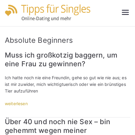
Zum
Inhalt
Tipps
Partnersuche
springen
leicht gemacht
für
Absolute Beginners
Single
Muss ich großkotzig baggern, um
eine Frau zu gewinnen?
s
Ich hatte noch nie eine Freundin, gehe so gut wie nie aus; es
ist mir zuwider, mich wichtigtuerisch oder wie ein brünstiges
Tier aufzuführen
„
weiterlesen
M
u
Über 40 und noch nie Sex – bin
s
gehemmt wegen meiner
s