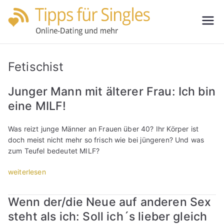
Zum
Inhalt
Tipps
Partnersuche
springen
leicht gemacht
für
Fetischist
Single
Junger Mann mit älterer Frau: Ich bin
eine MILF!
s
Was reizt junge Männer an Frauen über 40? Ihr Körper ist
doch meist nicht mehr so frisch wie bei jüngeren? Und was
zum Teufel bedeutet MILF?
„
weiterlesen
J
u
Wenn der/die Neue auf anderen Sex
n
steht als ich: Soll ich´s lieber gleich
g