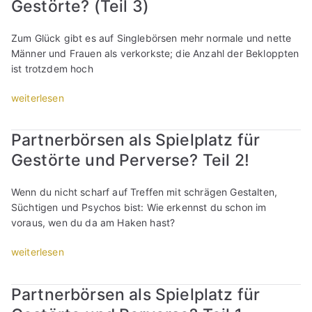
Gestörte? (Teil 3)
u
t
I
e
n
c
a
e
Zum Glück gibt es auf Singlebörsen mehr normale und nette
h
u
r
Männer und Frauen als verkorkste; die Anzahl der Bekloppten
b
f
b
ist trotzdem hoch
i
a
ö
n
n
r
„
weiterlesen
e
d
s
P
i
e
e
a
n
Partnerbörsen als Spielplatz für
r
n
r
e
e
Gestörte und Perverse? Teil 2!
s
t
M
n
i
n
I
S
n
e
Wenn du nicht scharf auf Treffen mit schrägen Gestalten,
L
e
d
r
Süchtigen und Psychos bist: Wie erkennst du schon im
F
x
F
b
voraus, wen du da am Haken hast?
!
s
u
ö
“
t
n
r
„
weiterlesen
e
d
s
P
h
g
e
a
Partnerbörsen als Spielplatz für
t
r
n
r
a
u
a