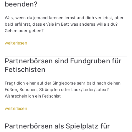
e
beenden?
r
M
Was, wenn du jemand kennen lernst und dich verliebst, aber
a
bald erfährst, dass er/sie im Bett was anderes will als du?
n
Gehen oder geben?
n
m
„
weiterlesen
i
W
t
e
Partnerbörsen sind Fundgruben für
ä
n
l
Fetischisten
n
t
d
e
e
Fragt dich einer auf der Singlebörse sehr bald nach deinen
r
r
Füßen, Schuhen, Strümpfen oder Lack/Leder/Latex?
e
/
Wahrscheinlich ein Fetischist
r
d
F
i
„
weiterlesen
r
e
P
a
N
a
u
Partnerbörsen als Spielplatz für
e
r
: